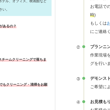
ホテル、オフィス、映画館など
お電話での問
さい。
時
)
もしくは
果があるの？
にご連絡
プランニ
②
作業現場
もスチームクリーニングで落ちま
グを行い
デモンス
③
夜でもクリーニング・清掃をお願
ご希望に
お見積も
④